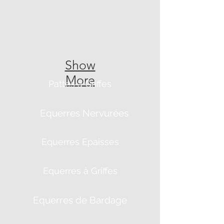
Show
More
Pattes à Griffes
Equerres Nervurées
Equerres Epaisses
Equerres à Griffes
Equerres de Bardage